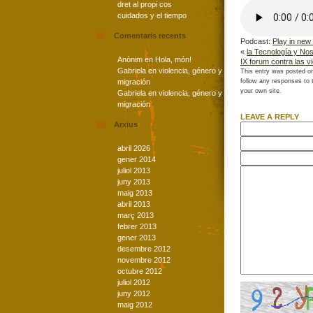
dret al propi cos
cuidados y el tiempo
Comentaris recents
Podcast:
Play in new
«
la Tecnología y No
Anònim
en
Hola, món!
IX forum contra las v
Gabriela
en
violencia, género y
This entry was posted on
migración
follow any responses to 
your own site.
Gabriela
en
violencia, género y
migración
LEAVE A REPLY
Arxius
abril 2026
gener 2014
juliol 2013
juny 2013
maig 2013
abril 2013
març 2013
febrer 2013
gener 2013
desembre 2012
novembre 2012
octubre 2012
juliol 2012
juny 2012
maig 2012