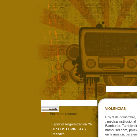
VIOLENCIAS
Entrades recents
Hoy 9 de noviembre, 
, medica instituciona
Especial Regularización YA
Bambuser. Tambien inf
DESEOS FEMINISTAS
bambuser.com, polic
Resistiré
en la música, para en