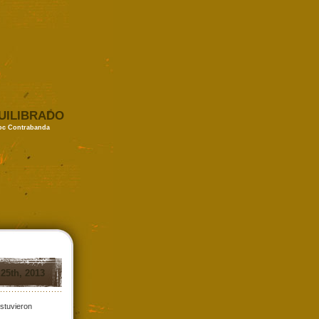
UILIBRADO
loc Contrabanda
 25th, 2013
estuvieron