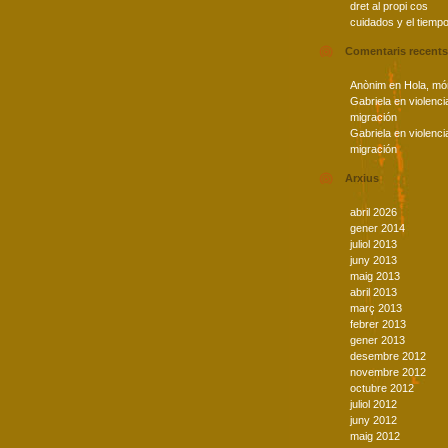
dret al propi cos
cuidados y el tiemp
Comentaris recents
Anònim
en
Hola, mó
Gabriela
en
violenci
migración
Gabriela
en
violenci
migración
Arxius
abril 2026
gener 2014
juliol 2013
juny 2013
maig 2013
abril 2013
març 2013
febrer 2013
gener 2013
desembre 2012
novembre 2012
octubre 2012
juliol 2012
juny 2012
maig 2012