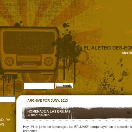
EL ALETEO DES-EQ
Altre l
ARCHIVE FOR JUNY, 2013
HOMENAJE A LAS BRUJAS
06
Author: elaleteo
ción YA
TAS
Hoy, 24 de junio, un homenaje a las BRUJAS!!! porque ayer, en el solsticio, 
presentes.