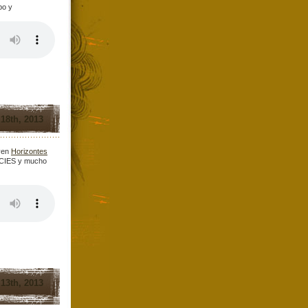
po y
 18th, 2013
oven
Horizontes
 CIES y mucho
 13th, 2013