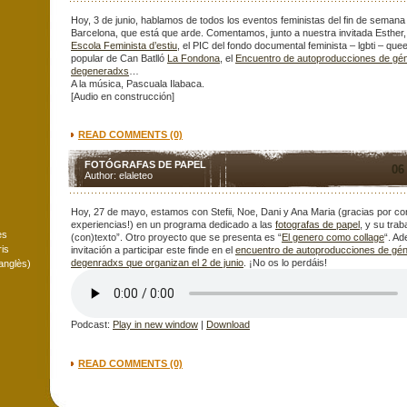
Hoy, 3 de junio, hablamos de todos los eventos feministas del fin de seman
Barcelona, que está que arde. Comentamos, junto a nuestra invitada Esther,
Escola Feminista d’estiu
, el PIC del fondo documental feminista – lgbti – quee
popular de Can Batlló
La Fondona
, el
Encuentro de autoproducciones de gé
degeneradxs
…
A la música, Pascuala Ilabaca.
[Audio en construcción]
READ COMMENTS (0)
FOTÓGRAFAS DE PAPEL
06
Author: elaleteo
Hoy, 27 de mayo, estamos con Stefii, Noe, Dani y Ana Maria (gracias por co
experiencias!) en un programa dedicado a las
fotografas de papel
, y su trab
es
(con)texto”. Otro proyecto que se presenta es “
El genero como collage
“. Ad
is
invitación a participar este finde en el
encuentro de autoproducciones de gén
degenradxs que organizan el 2 de junio
. ¡No os lo perdáis!
anglès)
Podcast:
Play in new window
|
Download
READ COMMENTS (0)