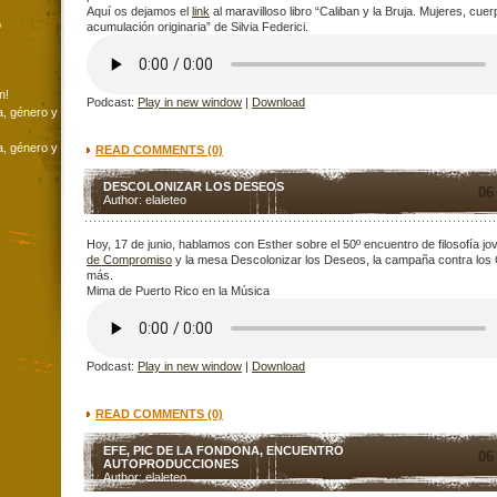
Aquí os dejamos el
link
al maravilloso libro “Caliban y la Bruja. Mujeres, cuer
o
acumulación originaria” de Silvia Federici.
n!
Podcast:
Play in new window
|
Download
a, género y
a, género y
READ COMMENTS (0)
DESCOLONIZAR LOS DESEOS
06
Author: elaleteo
Hoy, 17 de junio, hablamos con Esther sobre el 50º encuentro de filosofía j
de Compromiso
y la mesa Descolonizar los Deseos, la campaña contra los
más.
Mima de Puerto Rico en la Música
Podcast:
Play in new window
|
Download
READ COMMENTS (0)
EFE, PIC DE LA FONDONA, ENCUENTRO
06
AUTOPRODUCCIONES
Author: elaleteo