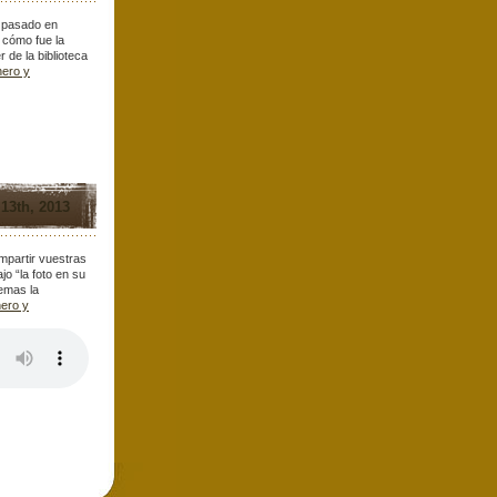
a pasado en
 cómo fue la
r de la biblioteca
nero y
 13th, 2013
mpartir vuestras
ajo “la foto en su
emas la
ero y