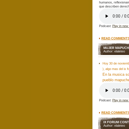
humanos, reflexionamo
que describen derec
Podcast:
Play in new
READ COMMENTS 
MUJER MAPUCH
Author: elaleteo
Hoy 30 de noviemb
), algo mas del ix
En la musica sc
pueblo mapuc
Podcast:
Play in new
READ COMMENTS 
IX FORUM CONT
Author: elaleteo