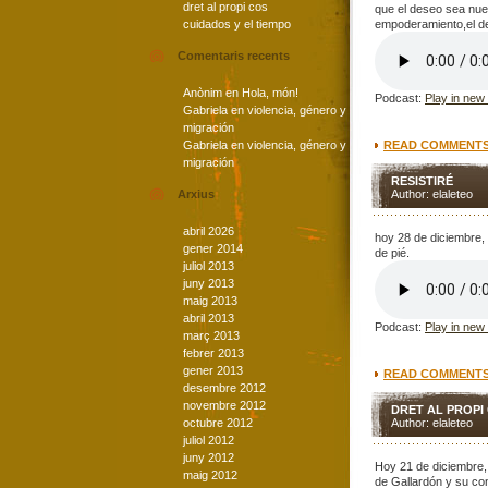
dret al propi cos
que el deseo sea nue
cuidados y el tiempo
empoderamiento,el de
Comentaris recents
Anònim
en
Hola, món!
Podcast:
Play in new
Gabriela
en
violencia, género y
migración
Gabriela
en
violencia, género y
READ COMMENTS 
migración
RESISTIRÉ
Arxius
Author: elaleteo
abril 2026
hoy 28 de diciembre,
gener 2014
de pié.
juliol 2013
juny 2013
maig 2013
abril 2013
Podcast:
Play in new
març 2013
febrer 2013
gener 2013
READ COMMENTS 
desembre 2012
novembre 2012
DRET AL PROPI
octubre 2012
Author: elaleteo
juliol 2012
juny 2012
Hoy 21 de diciembre
maig 2012
de Gallardón y su co