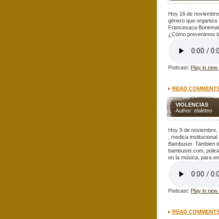
Hoy 16 de noviembre,
género que organiza l
Francesaca Bonemaiso
¿Cómo prevenimos l
Podcast:
Play in new
READ COMMENTS 
VIOLENCIAS
Author: elaleteo
Hoy 9 de noviembre, 
, medica instituciona
Bambuser. Tambien inf
bambuser.com, polic
en la música, para en
Podcast:
Play in new
READ COMMENTS 