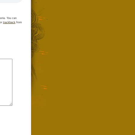
oria. You can
 or
trackback
from