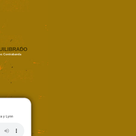
UILIBRADO
loc Contrabanda
va y Lynn