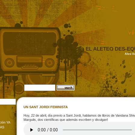
EL ALETEO DES-EQ
Altre l
UN SANT JORDI FEMINISTA
Hoy, 22 de abril, día previo a Sant Jordi, hablamos de libros de Vandana Shi
Margulis, dos científicas que además escriben y divulgan!
ción YA
TAS