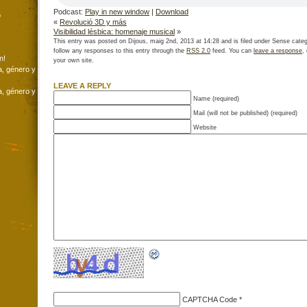
Podcast:
Play in new window
|
Download
o
«
Revolució 3D y más
Visibilidad lésbica: homenaje musical
»
This entry was posted on Dijous, maig 2nd, 2013 at 14:28 and is filed under Sense categ
follow any responses to this entry through the
RSS 2.0
feed. You can
leave a response
,
n!
your own site.
a, género y
LEAVE A REPLY
a, género y
Name (required)
Mail (will not be published) (required)
Website
CAPTCHA Code
*