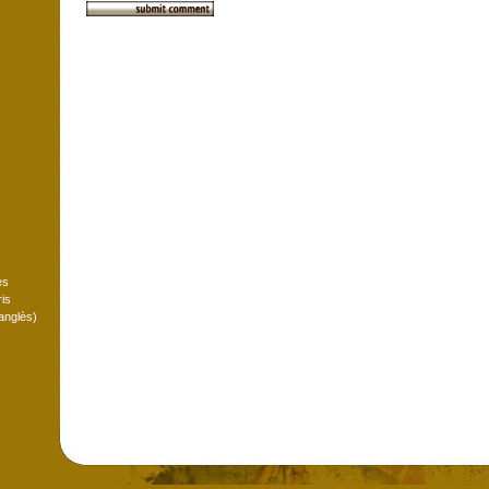
es
is
anglès)