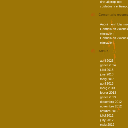
dret al propi cos
cuidados y el tiemp
Comentaris recents
Anònim
en
Hola, mó
Gabriela
en
violenci
migración
Gabriela
en
violenci
migración
Arxius
abril 2026
gener 2014
juliol 2013
juny 2013
maig 2013
abril 2013
març 2013
febrer 2013
gener 2013
desembre 2012
novembre 2012
octubre 2012
juliol 2012
juny 2012
maig 2012