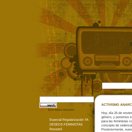
ACTIVISMO ANARC
Entrades recents
Hoy, día 26 de noviem
género, y ponemos en
Especial Regularización YA
para las feministas c
DESEOS FEMINISTAS
concepto de violencia
Resistiré
Posteriormente, nuest