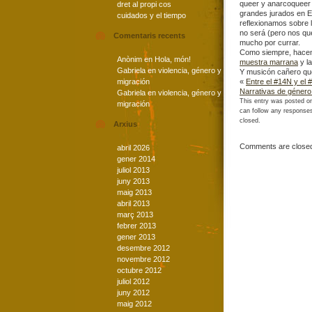
queer y anarcoqueer 
dret al propi cos
grandes jurados en E
cuidados y el tiempo
reflexionamos sobre l
no será (pero nos qu
Comentaris recents
mucho por currar.
Como siempre, hacem
Anònim
en
Hola, món!
muestra marrana
y l
Gabriela
en
violencia, género y
Y musicón cañero que
migración
«
Entre el #14N y el 
Narrativas de género
Gabriela
en
violencia, género y
This entry was posted on
migración
can follow any responses
closed.
Arxius
Comments are close
abril 2026
gener 2014
juliol 2013
juny 2013
maig 2013
abril 2013
març 2013
febrer 2013
gener 2013
desembre 2012
novembre 2012
octubre 2012
juliol 2012
juny 2012
maig 2012